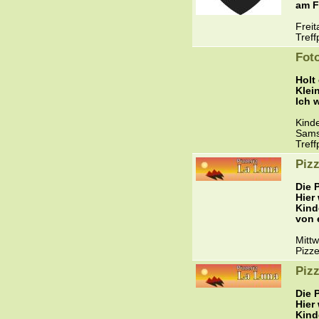
am F
Freit
Treff
Fot
Holt
Klei
Ich 
Kind
Sams
Treff
Piz
Die 
Hier
Kind
von 
Mitt
Pizze
Piz
Die 
Hier
Kind