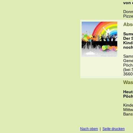
von 
Donn
Pizze
Abs
Summ
Der 
Kind
noch
Sams
Gene
Pöch
(bei 
3660
Was
Heut
Pöch
Kind
Mitt
Bans
Nach oben
|
Seite drucken